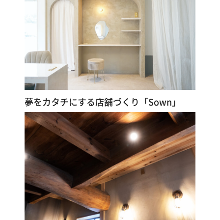
漆
喰
コ
ラ
ム
Q&A
夢をカタチにする店舗づくり「Sown」
お
知
ら
せ
購
入