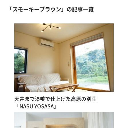
マンション
塗
合板・化粧合板
コンクリートほか
「スモーキーブラウン」の記事一覧
り
方
店舗・施設
石膏ボード
古壁（砂壁・京壁・漆喰壁など）
を
ビニールクロス・壁紙
黄土色
学
その他
スモーキーブルー
スモーキーブラウン
ぶ
チャコールグレー
ブルーグレー
コンクリートグレー
ベンガラ
黒
若草色
体
験
イエロー
オレンジ色
さくら
ピンク
す
パウダーグレイ
クリーム色
白色
る
ペットと暮らす
アレンジ活用
漆喰ヘイ！ヌレール
和室
洋室
トイレ
施
天井まで漆喰で仕上げた高原の別荘
玄関
子ども部屋
工
「NASU YOSASA」
例