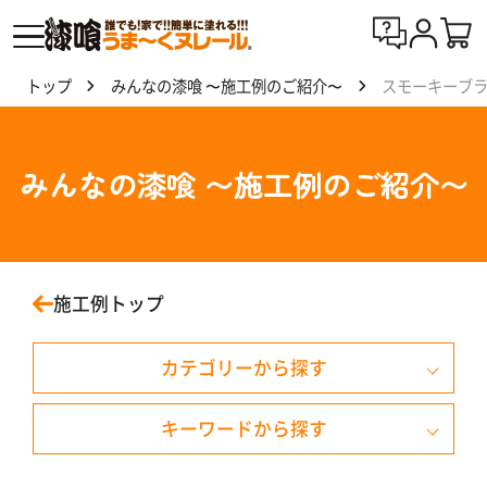
トップ
みんなの漆喰 〜施工例のご紹介〜
スモーキーブ
漆喰
う
ま〜
みんなの漆喰 〜施工例のご紹介〜
くヌ
レー
ルと
は
施工例トップ
製
カテゴリーから探す
品
一
覧
キーワードから探す
戸建て住宅
天井
外壁・外塀・門柱
みず色