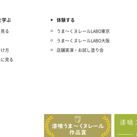
を学ぶ
体験する
に見る
うま～くヌレールLABO東京
うま～くヌレールLABO大阪
付け方
店舗実演・お試し塗り会
後に見る