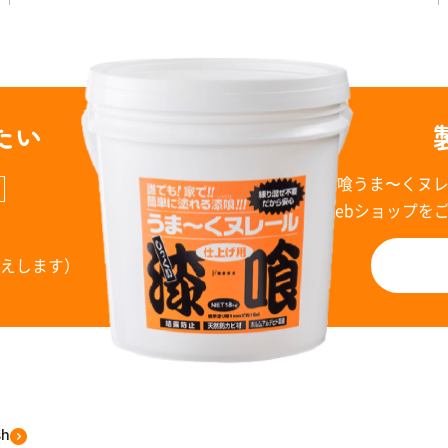
たい
漆喰うま〜くヌ
Webショップを
960
お答えします）
sh