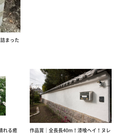
が詰まった
晴れる癒
作品賞｜全長長40m！漆喰ヘイ！ヌレ