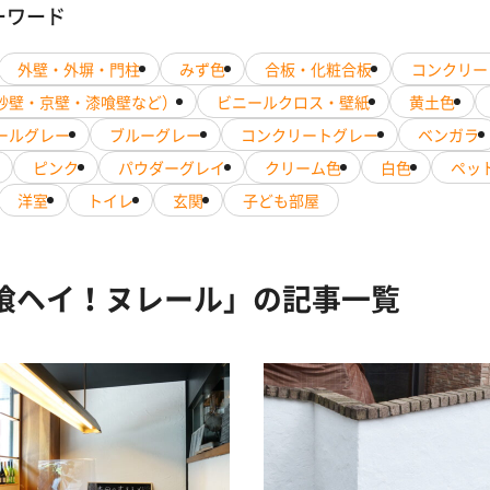
ーワード
外壁・外塀・門柱
みず色
合板・化粧合板
コンクリー
砂壁・京壁・漆喰壁など）
ビニールクロス・壁紙
黄土色
ールグレー
ブルーグレー
コンクリートグレー
ベンガラ
ピンク
パウダーグレイ
クリーム色
白色
ペッ
洋室
トイレ
玄関
子ども部屋
喰ヘイ！ヌレール」の記事一覧