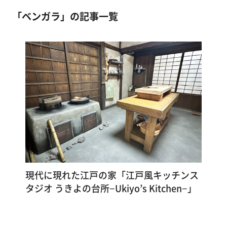
マンション
塗
合板・化粧合板
コンクリートほか
「ベンガラ」の記事一覧
り
方
店舗・施設
石膏ボード
古壁（砂壁・京壁・漆喰壁など）
を
ビニールクロス・壁紙
黄土色
学
その他
スモーキーブルー
スモーキーブラウン
ぶ
チャコールグレー
ブルーグレー
コンクリートグレー
ベンガラ
黒
若草色
体
験
イエロー
オレンジ色
さくら
ピンク
す
パウダーグレイ
クリーム色
白色
る
ペットと暮らす
アレンジ活用
漆喰ヘイ！ヌレール
和室
洋室
トイレ
施
現代に現れた江戸の家「江戸風キッチンス
玄関
子ども部屋
工
タジオ うきよの台所−Ukiyo’s Kitchen−」
例