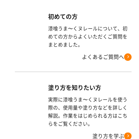
漆
喰
初めての方
コ
ラ
漆喰うま〜くヌレールについて、初
ム
めての方からよくいただくご質問を
まとめました。
Q&A
よくあるご質問へ
お
知
塗り方を知りたい方
ら
せ
実際に漆喰うま〜くヌレールを使う
際の、使用量や塗り方などを詳しく
解説。作業をはじめられる方はこち
らをご覧ください。
購
入
塗り方を学ぶ