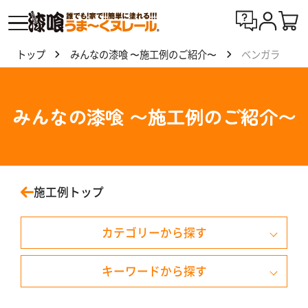
トップ
みんなの漆喰 〜施工例のご紹介〜
ベンガラ
漆喰
う
ま〜
みんなの漆喰 〜施工例のご紹介〜
くヌ
レー
ルと
は
施工例トップ
製
カテゴリーから探す
品
一
覧
キーワードから探す
戸建て住宅
天井
外壁・外塀・門柱
みず色