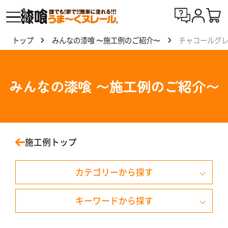
トップ
みんなの漆喰 〜施工例のご紹介〜
チャコールグ
漆喰
う
ま〜
みんなの漆喰 〜施工例のご紹介〜
くヌ
レー
ルと
は
施工例トップ
製
カテゴリーから探す
品
一
覧
キーワードから探す
戸建て住宅
天井
外壁・外塀・門柱
みず色