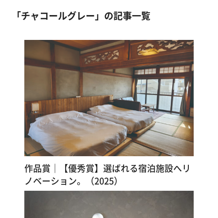
マンション
塗
合板・化粧合板
コンクリートほか
「チャコールグレー」の記事一覧
り
方
店舗・施設
石膏ボード
古壁（砂壁・京壁・漆喰壁など）
を
ビニールクロス・壁紙
黄土色
学
その他
スモーキーブルー
スモーキーブラウン
ぶ
チャコールグレー
ブルーグレー
コンクリートグレー
ベンガラ
黒
若草色
体
験
イエロー
オレンジ色
さくら
ピンク
す
パウダーグレイ
クリーム色
白色
る
ペットと暮らす
アレンジ活用
漆喰ヘイ！ヌレール
和室
洋室
トイレ
施
作品賞｜【優秀賞】選ばれる宿泊施設へリ
玄関
子ども部屋
工
ノベーション。（2025）
例