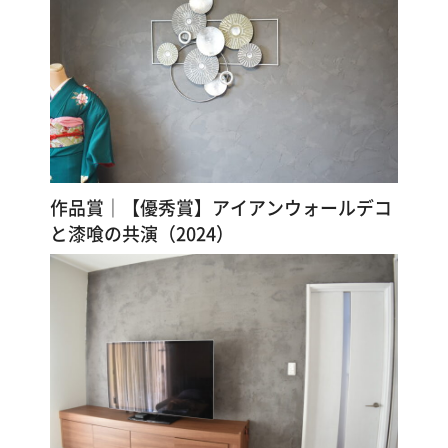
漆
喰
コ
ラ
ム
Q&A
作品賞｜【優秀賞】アイアンウォールデコ
と漆喰の共演（2024）
お
知
ら
せ
購
入