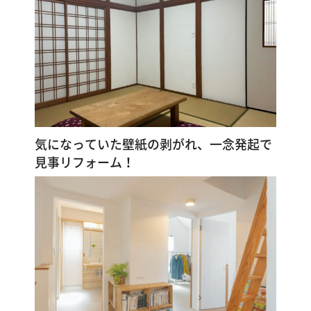
漆
喰
コ
ラ
ム
Q&A
気になっていた壁紙の剥がれ、一念発起で
見事リフォーム！
お
知
ら
せ
購
入