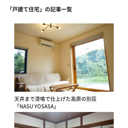
塗
合板・化粧合板
コンクリートほか
「戸建て住宅」の記事一覧
り
店舗・施設
方
石膏ボード
古壁（砂壁・京壁・漆喰壁など）
を
ビニールクロス・壁紙
黄土色
その他
学
スモーキーブルー
スモーキーブラウン
ぶ
チャコールグレー
ブルーグレー
コンクリートグレー
ベンガラ
黒
若草色
体
験
イエロー
オレンジ色
さくら
ピンク
す
パウダーグレイ
クリーム色
白色
る
ペットと暮らす
アレンジ活用
漆喰ヘイ！ヌレール
和室
洋室
トイレ
施
天井まで漆喰で仕上げた高原の別荘
玄関
子ども部屋
工
「NASU YOSASA」
例