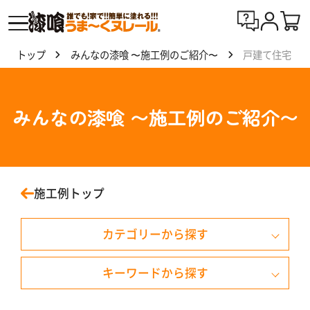
トップ
みんなの漆喰 〜施工例のご紹介〜
戸建て住宅
漆喰
う
ま〜
みんなの漆喰 〜施工例のご紹介〜
くヌ
レー
ルと
は
施工例トップ
製
カテゴリーから探す
品
一
覧
戸建て住宅
キーワードから探す
マンション
天井
外壁・外塀・門柱
みず色