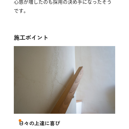
す
心感が増したのも採用の決め手になったそう
る
です。
施工ポイント
日々の上達に喜び