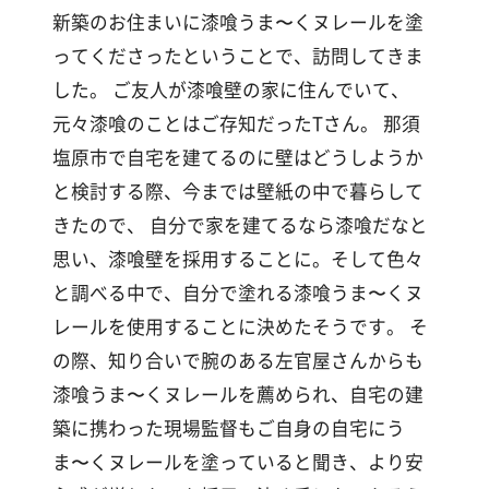
漆
新築のお住まいに漆喰うま〜くヌレールを塗
喰
ってくださったということで、訪問してきま
コ
ラ
した。 ご友人が漆喰壁の家に住んでいて、
ム
元々漆喰のことはご存知だったTさん。 那須
塩原市で自宅を建てるのに壁はどうしようか
Q&A
と検討する際、今までは壁紙の中で暮らして
きたので、 自分で家を建てるなら漆喰だなと
思い、漆喰壁を採用することに。そして色々
お
知
と調べる中で、自分で塗れる漆喰うま〜くヌ
ら
レールを使用することに決めたそうです。 そ
せ
の際、知り合いで腕のある左官屋さんからも
漆喰うま〜くヌレールを薦められ、自宅の建
築に携わった現場監督もご自身の自宅にう
購
ま〜くヌレールを塗っていると聞き、より安
入