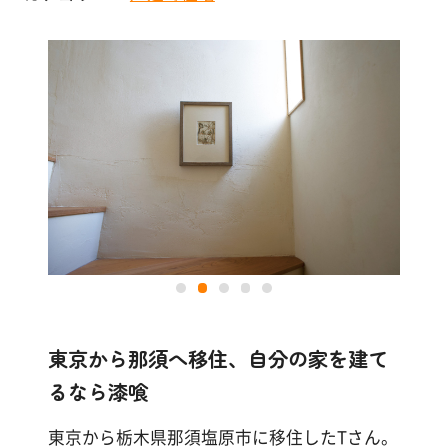
塗
り
店舗・施設
方
を
その他
学
ぶ
体
験
す
る
施
東京から那須へ移住、自分の家を建て
工
例
るなら漆喰
東京から栃木県那須塩原市に移住したTさん。