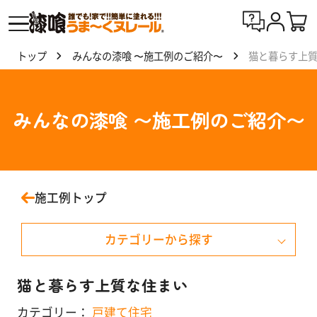
トップ
みんなの漆喰 〜施工例のご紹介〜
猫と暮らす上
漆喰
う
ま〜
みんなの漆喰 〜施工例のご紹介〜
くヌ
レー
ルと
は
施工例トップ
製
カテゴリーから探す
品
一
覧
戸建て住宅
猫と暮らす上質な住まい
マンション
カテゴリー：
戸建て住宅