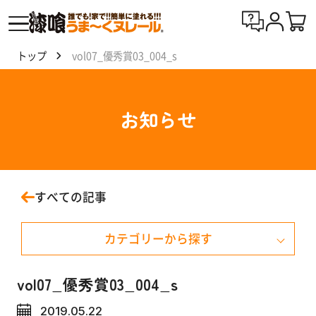
トップ
vol07_優秀賞03_004_s
漆喰
う
ま〜
お知らせ
くヌ
レー
ルと
は
すべての記事
製
カテゴリーから探す
品
一
覧
お知らせ
vol07_優秀賞03_004_s
2019.05.22