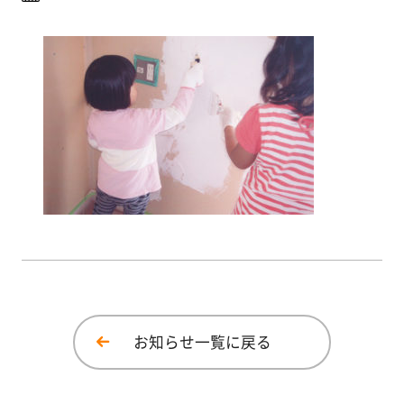
イベント
塗
り
方
メディア情報
を
学
広報誌
ぶ
体
験
す
る
施
工
お知らせ一覧に戻る
例