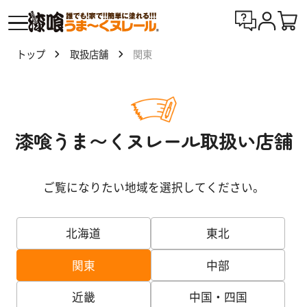
トップ
取扱店舗
関東
漆喰
う
ま〜
くヌ
漆喰うま〜くヌレール取扱い店舗
レー
ルと
は
ご覧になりたい地域を選択してください。
製
品
北海道
東北
一
覧
関東
中部
近畿
中国・四国