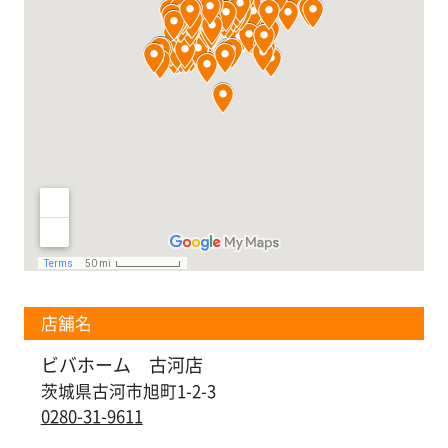
漆
喰
コ
ラ
ム
Q&A
お
知
ら
せ
店舗名
ビバホーム 古河店
茨城県古河市旭町1-2-3
購
0280-31-9611
入