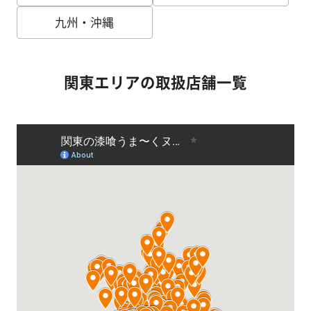
塗
り
九州・沖縄
方
を
学
関東エリアの取扱店舗一覧
ぶ
体
験
す
る
施
工
例