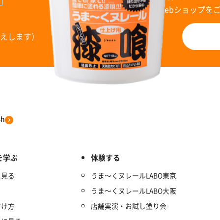
Webショップを
960
お答えします）
sh
を学ぶ
体験する
に見る
うま～くヌレールLABO東京
うま～くヌレールLABO大阪
付け方
店舗実演・お試し塗り会