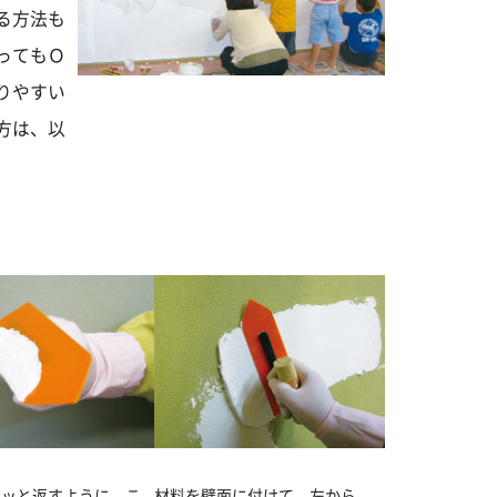
る方法も
ってもＯ
りやすい
方は、以
ルッと返すように、こ
材料を壁面に付けて、左から