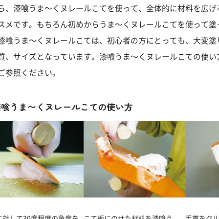
ら、漆喰うま～くヌレールこてを使って、全体的に材料を広げ
スメです。もちろん初めからうま～くヌレールこてを使って塗
漆喰うま～くヌレールこては、初心者の方にとっても、大変塗
質、サイズとなっています。漆喰うま～くヌレールこての使い
ご参照ください。
漆喰うま〜くヌレールこての使い方
に対して30度程度の角度を
こて板にのせた材料を漆喰う
手首をク