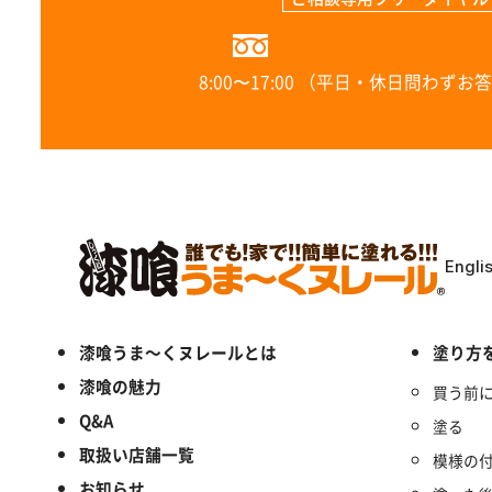
0120-323-
8:00〜17:00 （平日・休日問わず
Engli
漆喰うま～くヌレールとは
塗り方
漆喰の魅力
買う前
Q&A
塗る
取扱い店舗一覧
模様の
お知らせ