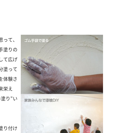
思って、
手塗りの
して広げ
分塗って
を体験さ
来栄え
塗り”い
塗り付け