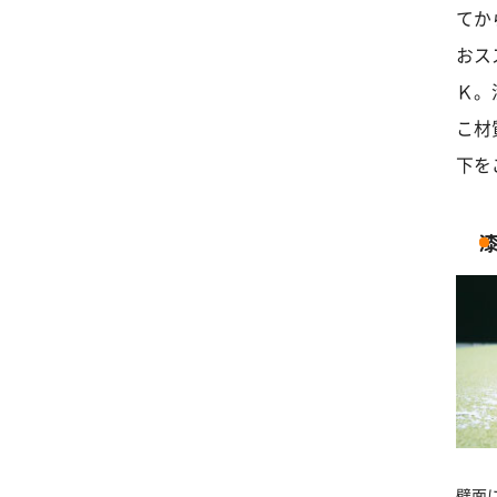
てか
おス
Ｋ。
こ材
下を
壁面