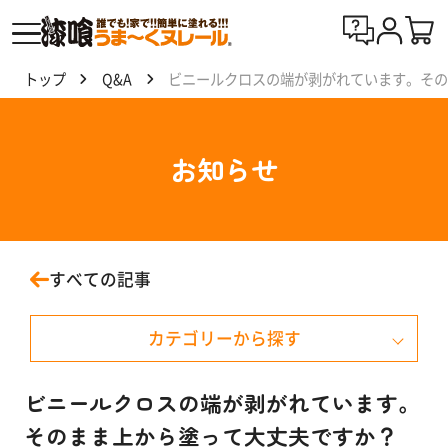
トップ
Q&A
ビニールクロスの端が剥がれています。そ
漆喰
う
ま〜
お知らせ
くヌ
レー
ルと
は
すべての記事
製
カテゴリーから探す
品
一
覧
お知らせ
ビニールクロスの端が剥がれています。
そのまま上から塗って大丈夫ですか？