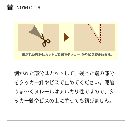
イベント
塗
2016.01.19
り
方
メディア情報
を
学
広報誌
ぶ
体
験
す
剥がれた部分はカットして、残った端の部分
る
をタッカー針やビスで止めてください。漆喰
うま～くヌレールはアルカリ性ですので、タ
施
ッカー針やビスの上に塗っても錆びません。
工
例