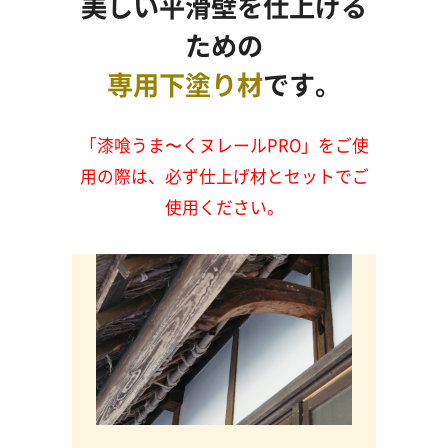
美しい平滑壁を仕上げる
す
る
ための
専用下塗り材
です。
「漆喰うま〜くヌレールPRO」をご使
用の際は、必ず仕上げ材とセットでご
使用ください。