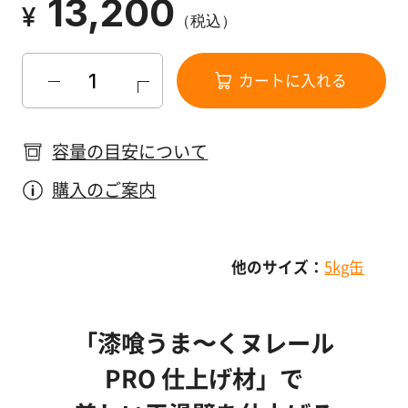
13,200
漆
¥
（税込）
喰
コ
ラ
カートに入れる
ム
容量の目安について
Q&A
購入のご案内
お
知
ら
他のサイズ：
5kg缶
せ
「漆喰うま〜くヌレール
PRO 仕上げ材」で
購
入