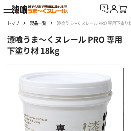
トップ
製品一覧
漆喰うま～くヌレール PRO 専用下塗り材 
漆喰
漆喰うま～くヌレール PRO 専用
う
ま〜
下塗り材 18kg
くヌ
レー
ルと
は
製
品
一
覧