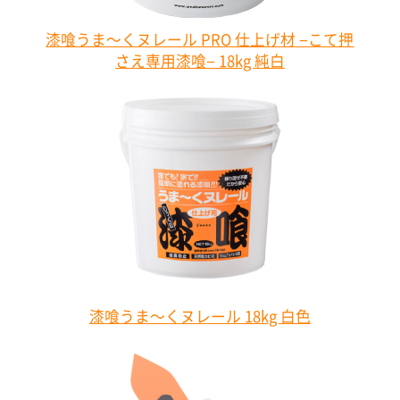
漆喰うま～くヌレール PRO 仕上げ材 −こて押
さえ専用漆喰− 18kg 純白
漆喰うま～くヌレール 18kg 白色