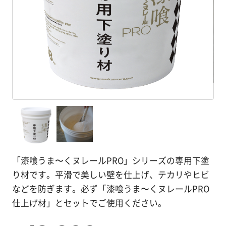
塗
り
方
を
学
ぶ
体
験
す
る
「漆喰うま〜くヌレールPRO」シリーズの専用下塗
施
り材です。平滑で美しい壁を仕上げ、テカリやヒビ
工
などを防ぎます。必ず「漆喰うま〜くヌレールPRO
例
仕上げ材」とセットでご使用ください。