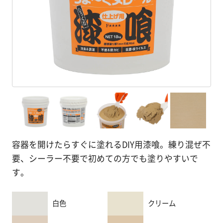
塗
り
方
を
学
ぶ
体
験
す
る
容器を開けたらすぐに塗れるDIY用漆喰。練り混ぜ不
要、シーラー不要で初めての方でも塗りやすいで
施
す。
工
例
白色
クリーム