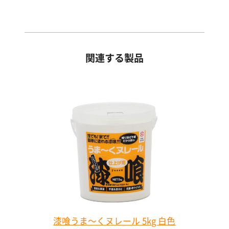
関連する製品
漆喰うま～くヌレール 5kg 白色