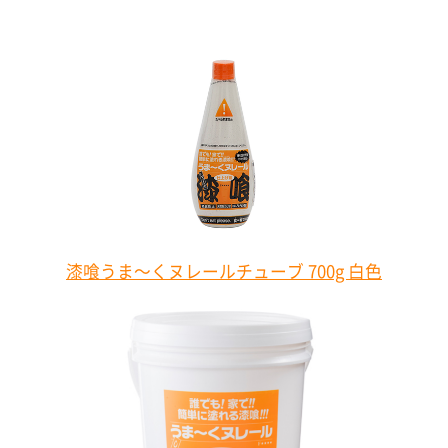
漆喰うま～くヌレールチューブ 700g 白色