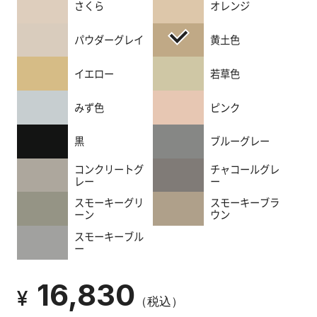
漆
さくら
オレンジ
喰
コ
パウダーグレイ
黄土色
ラ
ム
イエロー
若草色
みず色
ピンク
Q&A
黒
ブルーグレー
コンクリートグ
チャコールグレ
お
レー
ー
知
スモーキーグリ
スモーキーブラ
ら
ーン
ウン
せ
スモーキーブル
ー
16,830
購
¥
（税込）
入