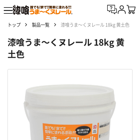
トップ
製品一覧
漆喰うま～くヌレール 18kg 黄土色
漆喰
漆喰うま～くヌレール 18kg 黄
う
ま〜
土色
くヌ
レー
ルと
は
製
品
一
覧