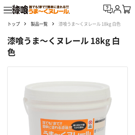
トップ
製品一覧
漆喰うま～くヌレール 18kg 白色
漆喰
漆喰うま～くヌレール 18kg 白
う
ま〜
色
くヌ
レー
ルと
は
製
品
一
覧