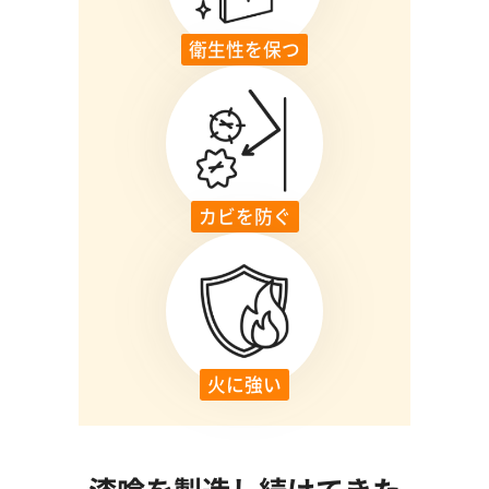
衛生性を保つ
カビを防ぐ
火に強い