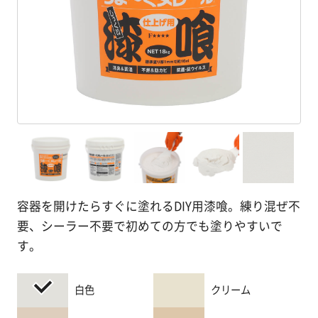
塗
り
方
を
学
ぶ
体
験
す
る
容器を開けたらすぐに塗れるDIY用漆喰。練り混ぜ不
要、シーラー不要で初めての方でも塗りやすいで
施
す。
工
例
白色
クリーム