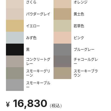
漆
さくら
オレンジ
喰
コ
パウダーグレイ
黄土色
ラ
ム
イエロー
若草色
みず色
ピンク
Q&A
黒
ブルーグレー
コンクリートグ
チャコールグレ
お
レー
ー
知
スモーキーグリ
スモーキーブラ
ら
ーン
ウン
せ
スモーキーブル
ー
16,830
購
¥
（税込）
入