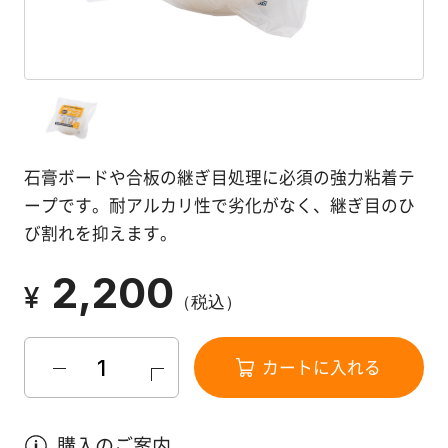
塗
り
方
を
学
ぶ
石膏ボードや合板の継ぎ目処理に必須の強力粘着テ
体
ープです。耐アルカリ性で劣化がなく、継ぎ目のひ
験
び割れを抑えます。
す
る
2,200
¥
（税込）
施
工
カートに入れる
例
購入のご案内