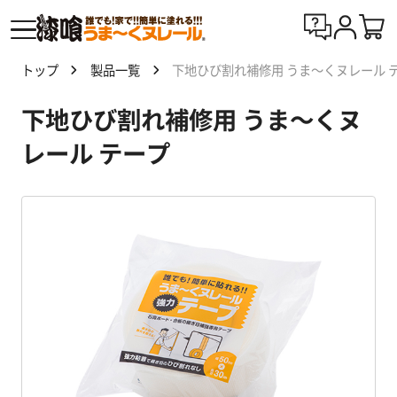
トップ
製品一覧
下地ひび割れ補修用 うま～くヌレール 
漆喰
下地ひび割れ補修用 うま～くヌ
う
ま〜
レール テープ
くヌ
レー
ルと
は
製
品
一
覧