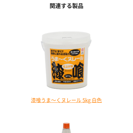
関連する製品
漆喰うま～くヌレール 5kg 白色