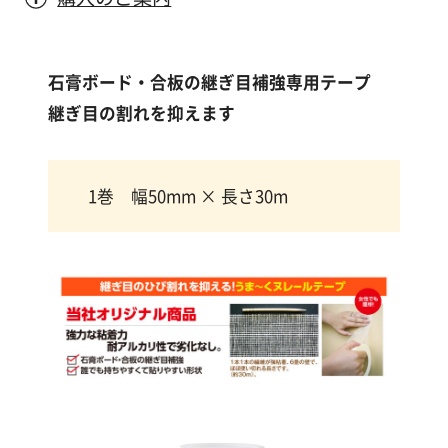
漆
喰
コ
ラ
石膏ボード・合板の継ぎ目補強専用テープ
ム
継ぎ目の割れを抑えます
Q&A
1巻 幅50mm × 長さ30m
お
知
ら
せ
購
入