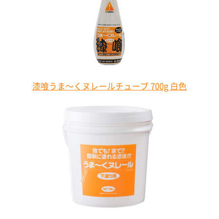
漆喰うま～くヌレールチューブ 700g 白色