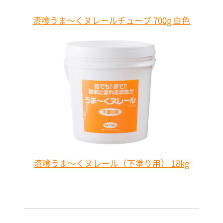
漆喰うま～くヌレールチューブ 700g 白色
漆喰うま～くヌレール（下塗り用） 18kg