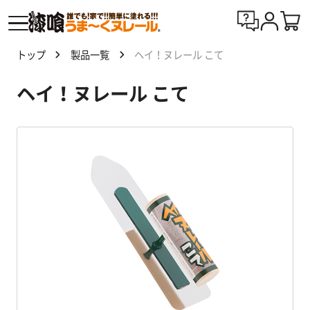
トップ
製品一覧
ヘイ！ヌレール こて
漆喰
ヘイ！ヌレール こて
う
ま〜
くヌ
レー
ルと
は
製
品
一
覧