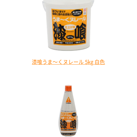
漆喰うま～くヌレール 5kg 白色