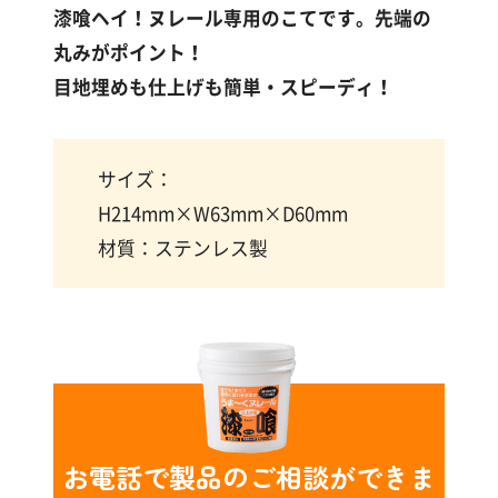
漆
漆喰ヘイ！ヌレール専用のこてです。先端の
喰
丸みがポイント！
コ
ラ
目地埋めも仕上げも簡単・スピーディ！
ム
サイズ：
Q&A
H214mm×W63mm×D60mm
材質：ステンレス製
お
知
ら
せ
購
お電話で製品のご相談ができま
入