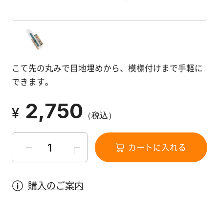
塗
り
方
を
学
ぶ
こて先の丸みで目地埋めから、模様付けまで手軽に
できます。
体
2,750
験
¥
（税込）
す
る
カートに入れる
施
工
購入のご案内
例