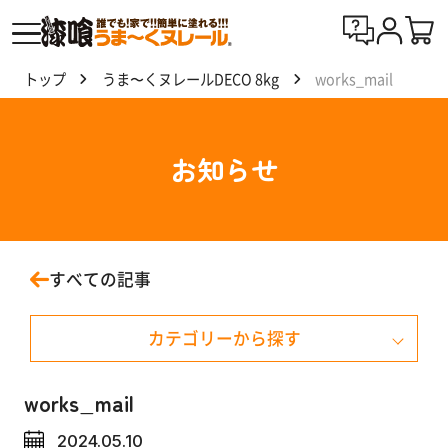
トップ
うま〜くヌレールDECO 8kg
works_mail
漆喰
う
ま〜
お知らせ
くヌ
レー
ルと
は
すべての記事
製
カテゴリーから探す
品
一
覧
お知らせ
works_mail
2024.05.10