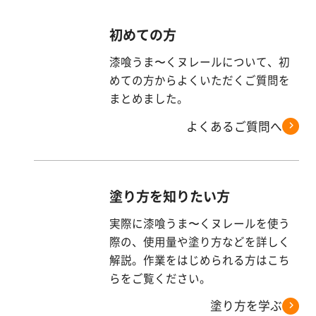
漆
喰
初めての方
コ
ラ
漆喰うま〜くヌレールについて、初
ム
めての方からよくいただくご質問を
まとめました。
Q&A
よくあるご質問へ
お
知
塗り方を知りたい方
ら
せ
実際に漆喰うま〜くヌレールを使う
際の、使用量や塗り方などを詳しく
解説。作業をはじめられる方はこち
らをご覧ください。
購
入
塗り方を学ぶ