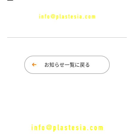
イベント
塗
り
方
メディア情報
を
学
広報誌
ぶ
体
お知らせ一覧に戻る
験
す
る
施
工
例