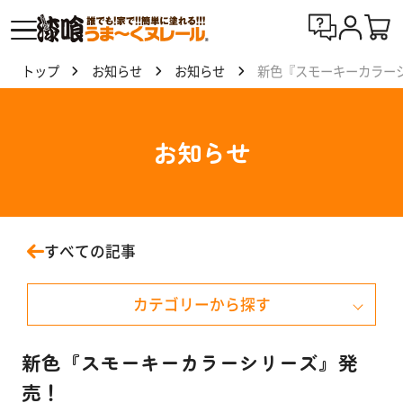
トップ
お知らせ
お知らせ
新色『スモーキーカラー
漆喰
う
ま〜
お知らせ
くヌ
レー
ルと
は
すべての記事
製
カテゴリーから探す
品
一
覧
お知らせ
新色『スモーキーカラーシリーズ』発
売！
イベント