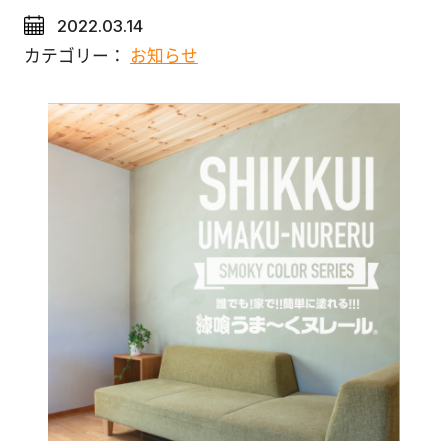
塗
2022.03.14
り
メディア情報
カテゴリー：
お知らせ
方
を
広報誌
学
ぶ
体
験
す
る
施
工
例