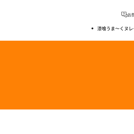
お
漆喰うま〜くヌレ