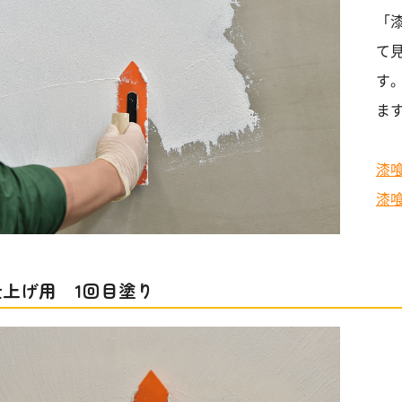
「
て
す
ま
漆喰
漆喰
 仕上げ用 1回目塗り