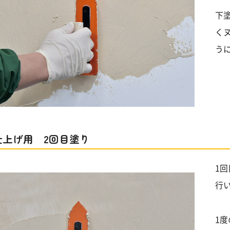
下
く
う
 仕上げ用 2回目塗り
1
行
1