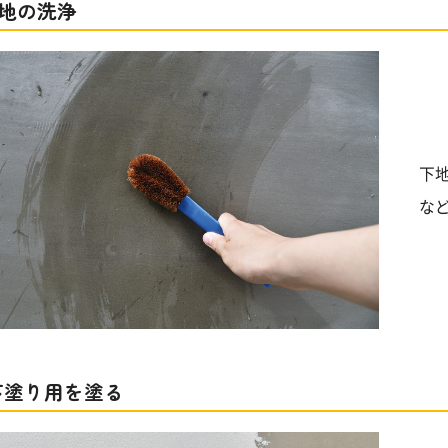
下地の洗浄
下
な
 下塗り用を塗る