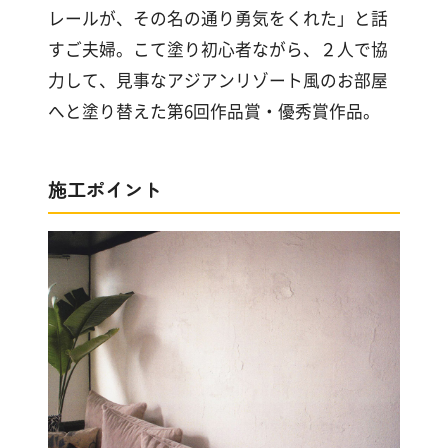
漆
レールが、その名の通り勇気をくれた」と話
喰
すご夫婦。こて塗り初心者ながら、２人で協
コ
ラ
力して、見事なアジアンリゾート風のお部屋
ム
へと塗り替えた第6回作品賞・優秀賞作品。
Q&A
施工ポイント
お
知
ら
せ
購
入