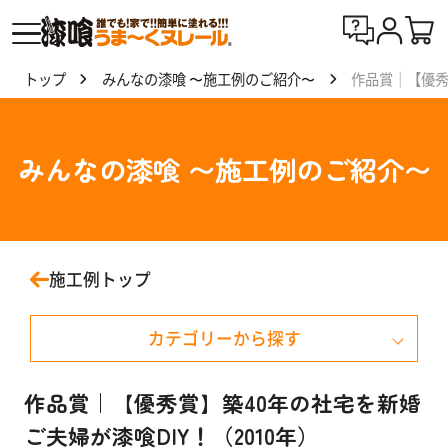
トップ
みんなの漆喰 〜施工例のご紹介〜
作品賞｜【優秀
漆喰
う
ま〜
みんなの漆喰 〜施工例のご紹介〜
くヌ
レー
ルと
は
施工例トップ
製
カテゴリーから探す
品
一
覧
戸建て住宅
作品賞｜【優秀賞】築40年の社宅を新婚
ご夫婦が漆喰DIY！（2010年）
マンション