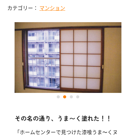
塗
カテゴリー：
マンション
り
店舗・施設
方
を
その他
学
ぶ
体
験
す
る
施
工
例
その名の通り、うま〜く塗れた！！
「ホームセンターで見つけた漆喰うま〜くヌ