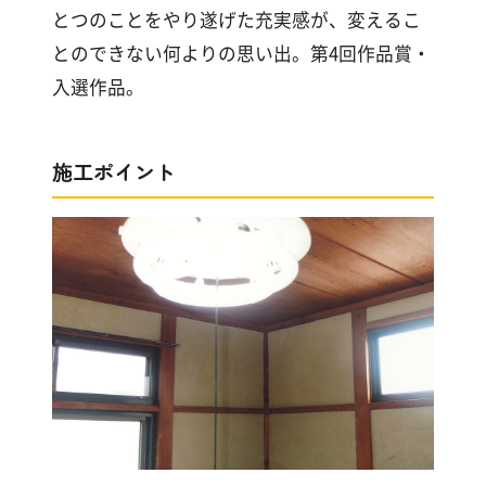
漆
とつのことをやり遂げた充実感が、変えるこ
喰
とのできない何よりの思い出。第4回作品賞・
コ
ラ
入選作品。
ム
施工ポイント
Q&A
お
知
ら
せ
購
入