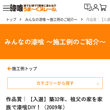
トップ
みんなの漆喰 〜施工例のご紹介〜
作品賞｜【入選
漆喰
う
ま〜
みんなの漆喰 〜施工例のご紹介〜
くヌ
レー
ルと
は
施工例トップ
製
カテゴリーから探す
品
一
覧
戸建て住宅
作品賞｜【入選】築32年、祖父の家を家
族で漆喰DIY！（2009年）
マンション