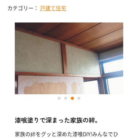
塗
カテゴリー：
戸建て住宅
り
店舗・施設
方
を
その他
学
ぶ
体
験
す
る
施
工
例
漆喰塗りで深まった家族の絆。
家族の絆をグッと深めた漆喰DIY!みんなでひ