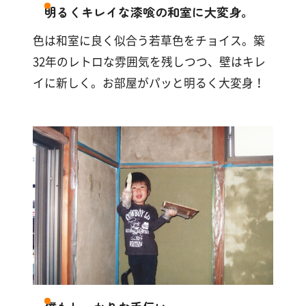
す
明るくキレイな漆喰の和室に大変身。
る
色は和室に良く似合う若草色をチョイス。築
32年のレトロな雰囲気を残しつつ、壁はキレ
イに新しく。お部屋がパッと明るく大変身！