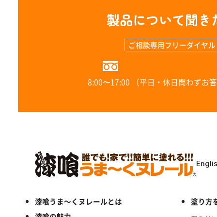
製品について聞き
ご相談専用フリーダイヤル
0120-323-
8:00〜17:00 （平日・休日問わず
Engli
漆喰うま～くヌレールとは
塗り方
漆喰の魅力