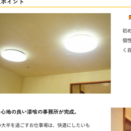
工ポイント
初
個
く
居心地の良い漆喰の事務所が完成。
の大半を過ごすお仕事場は、快適にしたいも