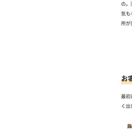
の。
気も
所が
お
最初
く出