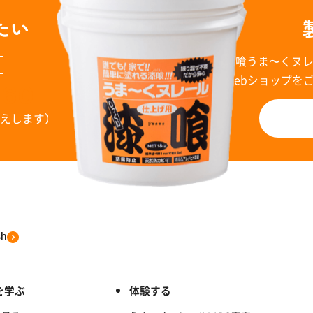
たい
漆喰うま〜くヌ
Webショップを
960
お答えします）
sh
を学ぶ
体験する