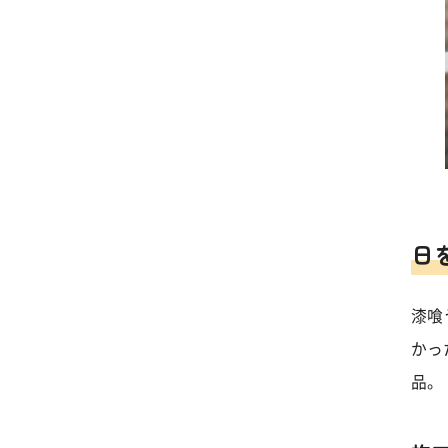
日
漆喰
かっ
品。