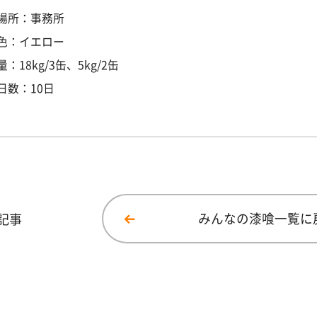
場所：事務所
色：イエロー
：18kg/3缶、5kg/2缶
日数：10日
記事
みんなの漆喰一覧に