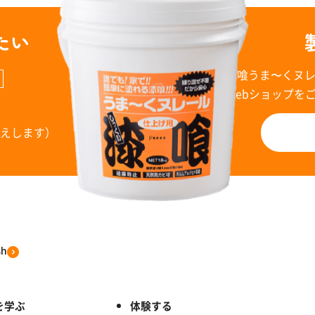
たい
漆喰うま〜くヌ
Webショップを
960
お答えします）
sh
を学ぶ
体験する