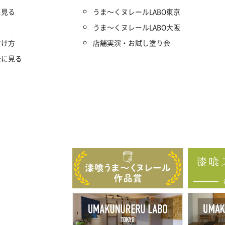
に見る
うま～くヌレールLABO東京
うま～くヌレールLABO大阪
付け方
店舗実演・お試し塗り会
後に見る