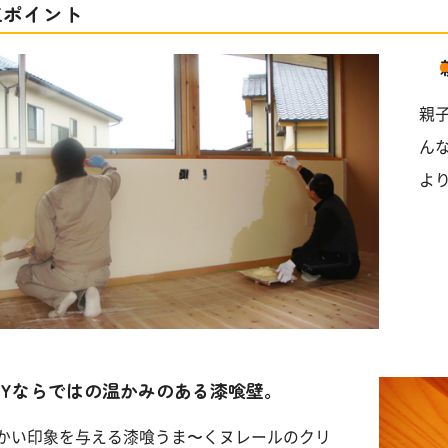
工ポイント
親
ん
よ
DIYならではの温かみのある漆喰壁。
かい印象を与える漆喰うま〜くヌレールのクリ