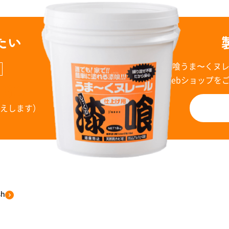
たい
漆喰うま〜くヌ
Webショップを
960
お答えします）
sh