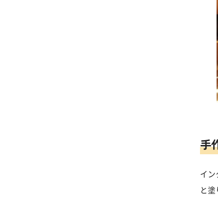
手
イン
と塗