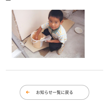
イベント
塗
り
方
メディア情報
を
学
広報誌
ぶ
体
験
す
る
施
工
お知らせ一覧に戻る
例