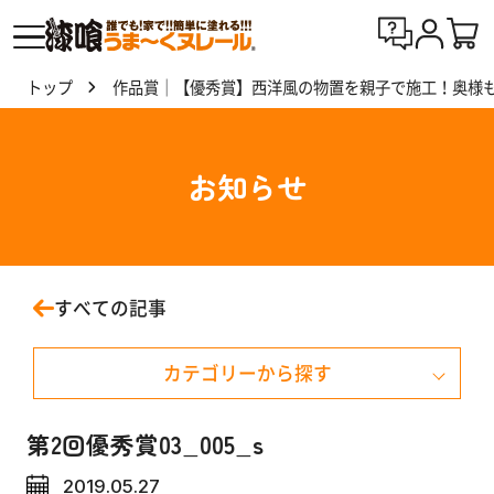
トップ
作品賞｜【優秀賞】西洋風の物置を親子で施工！奥様も
漆喰
う
ま〜
お知らせ
くヌ
レー
ルと
は
すべての記事
製
カテゴリーから探す
品
一
覧
お知らせ
第2回優秀賞03_005_s
2019.05.27