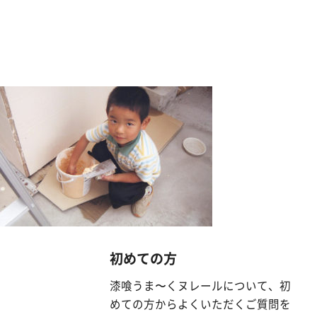
漆
喰
コ
ラ
ム
Q&A
お
知
ら
せ
初めての方
漆喰うま〜くヌレールについて、初
購
めての方からよくいただくご質問を
入