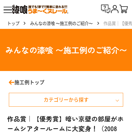
トップ
みんなの漆喰 〜施工例のご紹介〜
作品賞｜【優秀
漆喰
う
ま〜
みんなの漆喰 〜施工例のご紹介〜
くヌ
レー
ルと
は
施工例トップ
製
カテゴリーから探す
品
一
覧
戸建て住宅
作品賞｜【優秀賞】暗い京壁の部屋がホ
ームシアタールームに大変身！（2008
マンション