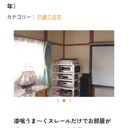
塗
年）
り
店舗・施設
方
カテゴリー：
戸建て住宅
を
その他
学
ぶ
体
験
す
る
施
工
例
漆喰うま〜くヌレールだけでお部屋が