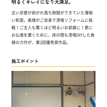
明るくキレイになり大満足。
漆
喰
コ
古い京壁が剥がれ落ち隙間ができていた薄暗
ラ
い和室。奥様がご自身で漆喰リフォームに挑
ム
戦！ご主人も驚くほど明るいお部屋に！更に
お仏壇を置くために、床の間も漆喰DIYした奥
Q&A
様の力作が、第2回優秀賞作品。
お
施工ポイント
知
ら
せ
購
入