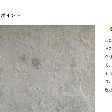
工ポイント
こ
る
ク
て
そ
り
現