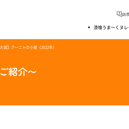
お
漆喰うま〜くヌレ
大賞】アーニャの小屋（2022年）
のご紹介〜