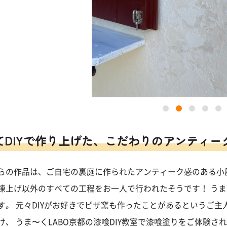
てDIYで作り上げた、こだわりのアンティー
らの作品は、ご自宅の裏庭に作られたアンティーク感のある小
棟上げ以外のすべての工程をお一人で行われたそうです！ う
す。 元々DIYがお好きでピザ窯も作ったことがあるというご主
け、 うま〜くLABO京都の漆喰DIY教室で漆喰塗りをご体験