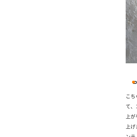
こち
て、
上が
上げ
ンテ