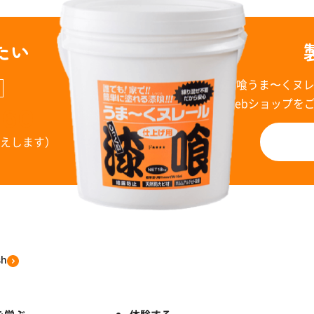
たい
漆喰うま〜くヌ
Webショップを
960
お答えします）
sh