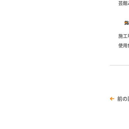
芸館
施工
使用
前の