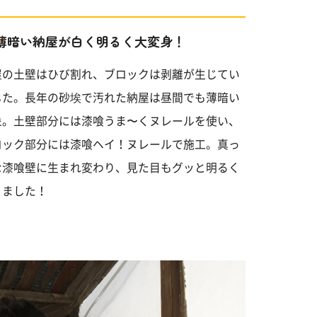
薄暗い納屋が白く明るく大変身！
屋の土壁はひび割れ、ブロックは剥離が生じてい
した。長年の砂埃で汚れた納屋は昼間でも薄暗い
象。土壁部分には漆喰うま〜くヌレールを使い、
ロック部分には漆喰ヘイ！ヌレールで施工。真っ
な漆喰壁に生まれ変わり、見た目もグッと明るく
りました！