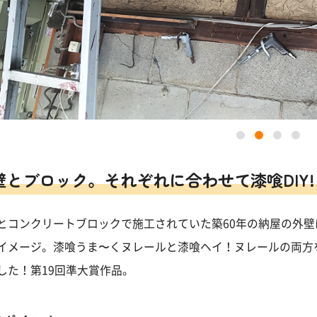
壁とブロック。それぞれに合わせて漆喰DIY!
とコンクリートブロックで施工されていた築60年の納屋の外
イメージ。漆喰うま〜くヌレールと漆喰ヘイ！ヌレールの両方
した！第19回準大賞作品。