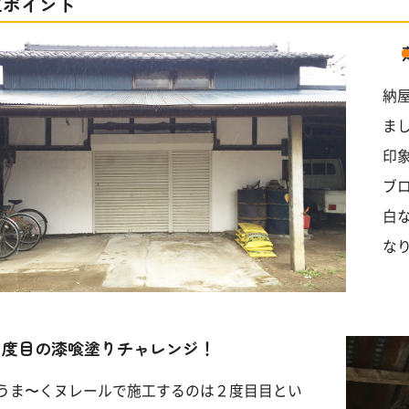
工ポイント
納
ま
印
ブ
白
な
２度目の漆喰塗りチャレンジ！
うま〜くヌレールで施工するのは２度目目とい