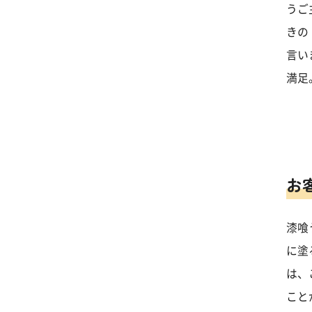
うご
きの
言い
満足
お
漆喰
に塗
は、
こと