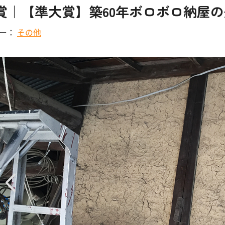
賞｜【準大賞】築60年ボロボロ納屋の
リー：
その他