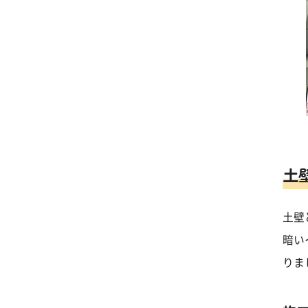
土
土壁
暗い
りま