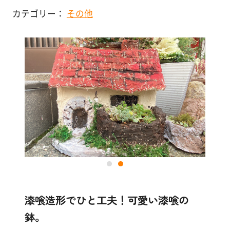
マンション
塗
カテゴリー：
その他
り
方
店舗・施設
を
学
その他
ぶ
体
験
す
る
施
工
例
漆喰造形でひと工夫！可愛い漆喰の
鉢。