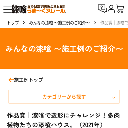
トップ
みんなの漆喰 〜施工例のご紹介〜
作品賞｜漆喰で
漆喰
う
ま〜
みんなの漆喰 〜施工例のご紹介〜
くヌ
レー
ルと
は
施工例トップ
製
カテゴリーから探す
品
一
覧
戸建て住宅
作品賞｜漆喰で造形にチャレンジ！多肉
植物たちの漆喰ハウス。（2021年）