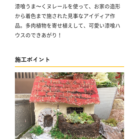
漆
漆喰うま〜くヌレールを使って、お家の造形
喰
から着色まで施された見事なアイディア作
コ
ラ
品。多肉植物を寄せ植えして、可愛い漆喰ハ
ム
ウスのできあがり！
Q&A
施工ポイント
お
知
ら
せ
購
入