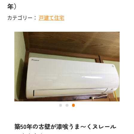
塗
年）
り
店舗・施設
方
カテゴリー：
戸建て住宅
を
その他
学
ぶ
体
験
す
る
施
工
例
築50年の古壁が漆喰うま〜くヌレール