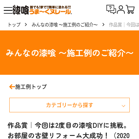
トップ
みんなの漆喰 〜施工例のご紹介〜
作品賞｜今回は
漆喰
う
ま〜
みんなの漆喰 〜施工例のご紹介〜
くヌ
レー
ルと
は
施工例トップ
製
カテゴリーから探す
品
一
覧
戸建て住宅
作品賞｜今回は2度目の漆喰DIYに挑戦。
お部屋の古壁リフォーム大成功！（2020
マンション