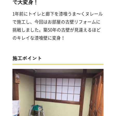
で大変身！
漆
喰
コ
1年前にトイレと廊下を漆喰うま〜くヌレール
ラ
で施工し、今回はお部屋の古壁リフォームに
ム
挑戦しました。築50年の古壁が見違えるほど
のキレイな漆喰壁に変身！
Q&A
施工ポイント
お
知
ら
せ
購
入