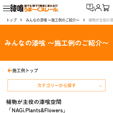
トップ
みんなの漆喰 〜施工例のご紹介〜
植物が主役の漆喰空
漆喰
う
ま〜
みんなの漆喰 〜施工例のご紹介〜
くヌ
レー
ルと
は
施工例トップ
製
カテゴリーから探す
品
一
覧
戸建て住宅
植物が主役の漆喰空間
「NAGi.Plants&Flowers」