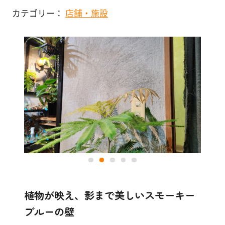
マンション
塗
カテゴリー：
店舗・施設
り
店舗・施設
方
を
その他
学
ぶ
体
験
す
る
施
工
例
植物が映え、影まで美しいスモーキー
ブルーの壁