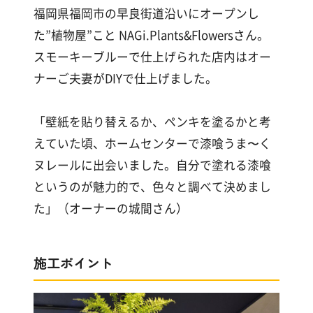
漆
福岡県福岡市の早良街道沿いにオープンし
喰
た”植物屋”こと NAGi.Plants&Flowersさん。
コ
ラ
スモーキーブルーで仕上げられた店内はオー
ム
ナーご夫妻がDIYで仕上げました。
Q&A
「壁紙を貼り替えるか、ペンキを塗るかと考
えていた頃、ホームセンターで漆喰うま〜く
ヌレールに出会いました。自分で塗れる漆喰
お
知
というのが魅力的で、色々と調べて決めまし
ら
た」（オーナーの城間さん）
せ
施工ポイント
購
入