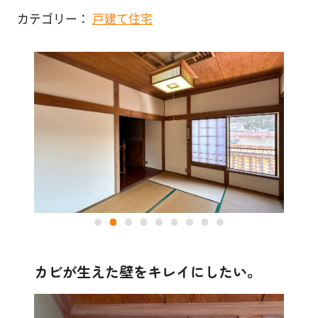
塗
カテゴリー：
戸建て住宅
り
店舗・施設
方
を
その他
学
ぶ
体
験
す
る
施
工
カビが生えた壁をキレイにしたい。
例