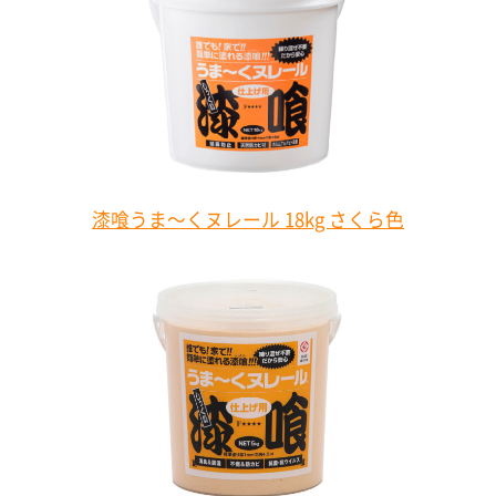
漆喰うま～くヌレール 18kg さくら色