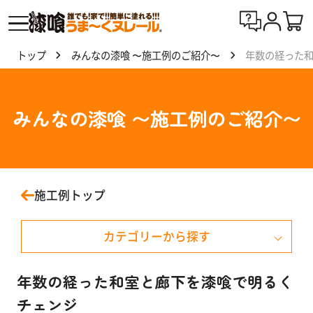
トップ
みんなの漆喰 〜施工例のご紹介〜
年数の経った
漆喰
う
ま〜
みんなの漆喰 〜施工例のご紹介〜
くヌ
レー
ルと
は
施工例トップ
製
カテゴリーから探す
品
一
覧
戸建て住宅
年数の経った和室と廊下を漆喰で明るく
チェンジ
マンション