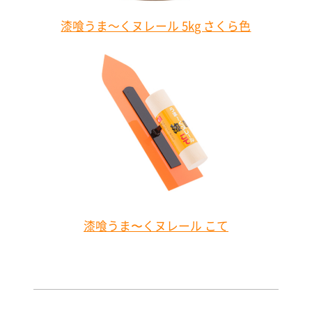
漆喰うま～くヌレール 5kg さくら色
漆喰うま〜くヌレール こて