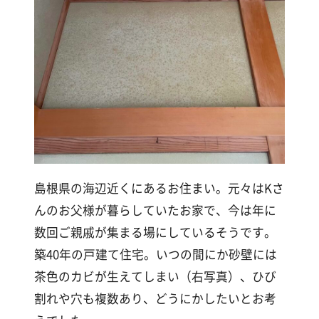
漆
喰
コ
ラ
ム
Q&A
お
島根県の海辺近くにあるお住まい。元々はKさ
知
ら
んのお父様が暮らしていたお家で、今は年に
せ
数回ご親戚が集まる場にしているそうです。
築40年の戸建て住宅。いつの間にか砂壁には
茶色のカビが生えてしまい（右写真）、ひび
購
割れや穴も複数あり、どうにかしたいとお考
入