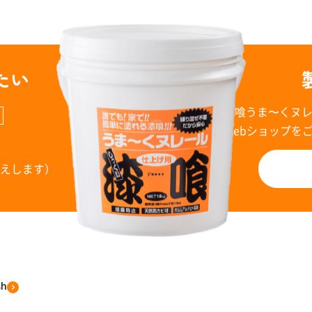
たい
漆喰うま〜くヌ
Webショップを
960
お答えします）
sh