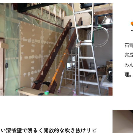
石
完
み
理
白い漆喰壁で明るく開放的な吹き抜けリビ