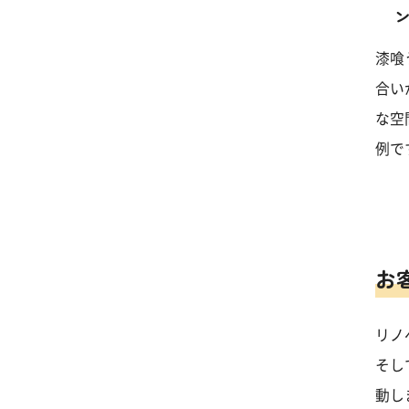
漆喰
合い
な空
例で
お
リノ
そし
動し