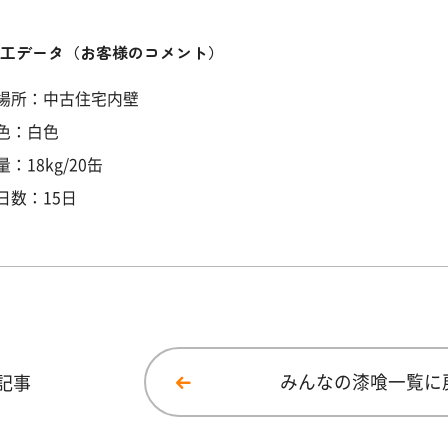
施工データ
（お客様のコメント）
場所：中古住宅内壁
色：白色
：18kg/20缶
日数：15日
記事
みんなの漆喰一覧に