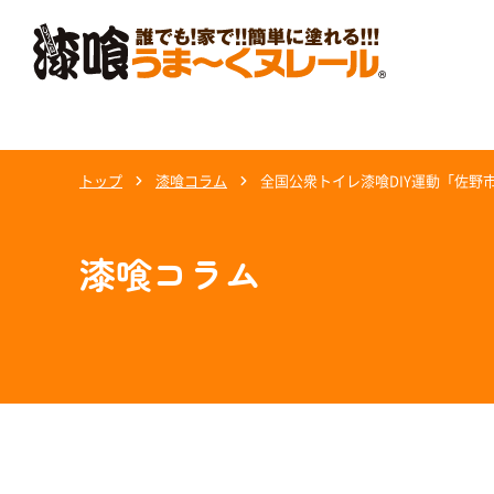
トップ
漆喰コラム
全国公衆トイレ漆喰DIY運動「佐野
漆喰コラム