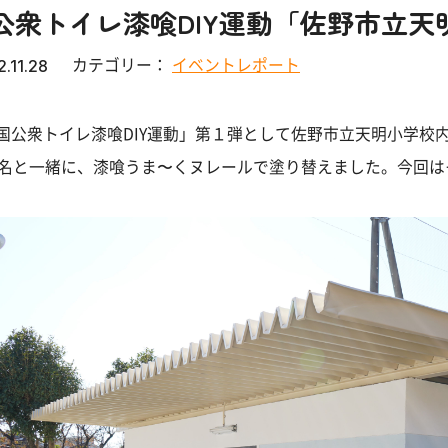
公衆トイレ漆喰DIY運動「佐野市立天
カテゴリー：
イベントレポート
.11.28
国公衆トイレ漆喰DIY運動」第１弾として佐野市立天明小学校
0名と一緒に、漆喰うま〜くヌレールで塗り替えました。今回