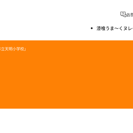
お
漆喰うま〜くヌレ
市立天明小学校」