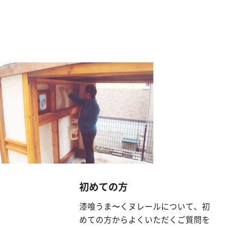
漆
喰
コ
ラ
ム
Q&A
お
知
ら
せ
初めての方
漆喰うま〜くヌレールについて、初
購
めての方からよくいただくご質問を
入