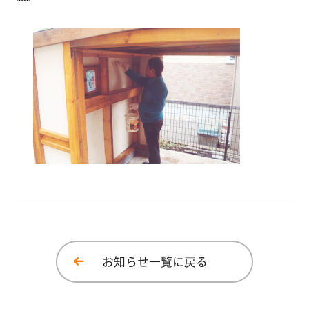
イベント
塗
り
方
メディア情報
を
学
広報誌
ぶ
体
験
す
る
施
工
お知らせ一覧に戻る
例