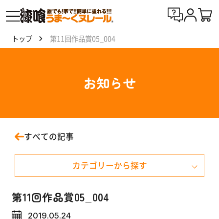
トップ
第11回作品賞05_004
漆喰
う
ま〜
お知らせ
くヌ
レー
ルと
は
すべての記事
製
カテゴリーから探す
品
一
覧
お知らせ
第11回作品賞05_004
2019.05.24