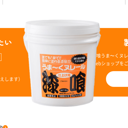
たい
漆喰うま〜くヌ
Webショップを
960
お答えします）
sh