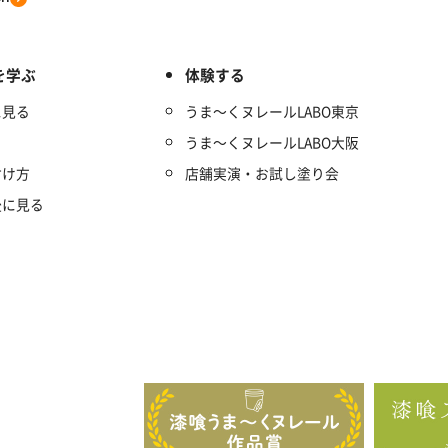
を学ぶ
体験する
に見る
うま～くヌレールLABO東京
うま～くヌレールLABO大阪
付け方
店舗実演・お試し塗り会
後に見る