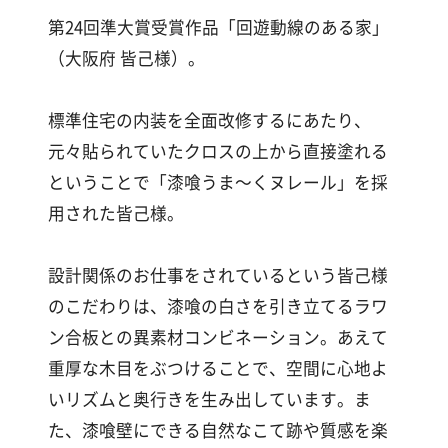
漆
第24回準大賞受賞作品「回遊動線のある家」
喰
コ
（大阪府 皆己様）。
ラ
ム
標準住宅の内装を全面改修するにあたり、
元々貼られていたクロスの上から直接塗れる
Q&A
ということで「漆喰うま～くヌレール」を採
用された皆己様。
お
知
設計関係のお仕事をされているという皆己様
ら
のこだわりは、漆喰の白さを引き立てるラワ
せ
ン合板との異素材コンビネーション。あえて
重厚な木目をぶつけることで、空間に心地よ
いリズムと奥行きを生み出しています。ま
購
た、漆喰壁にできる自然なこて跡や質感を楽
入