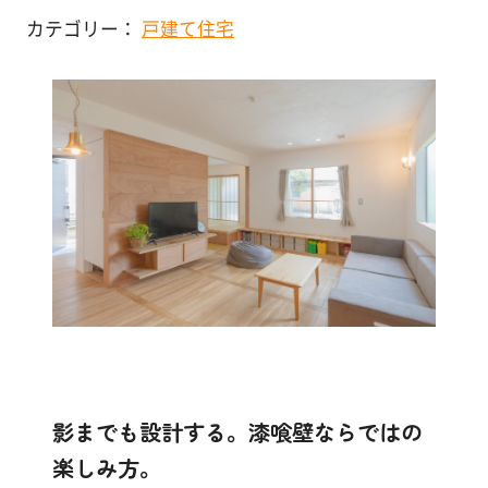
塗
カテゴリー：
戸建て住宅
り
店舗・施設
方
を
その他
学
ぶ
体
験
す
る
施
工
例
影までも設計する。漆喰壁ならではの
楽しみ方。