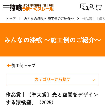
トップ
みんなの漆喰 〜施工例のご紹介〜
作品賞｜【準大
漆喰
う
ま〜
みんなの漆喰 〜施工例のご紹介〜
くヌ
レー
ルと
は
施工例トップ
製
カテゴリーから探す
品
一
覧
戸建て住宅
作品賞｜【準大賞】光と空間をデザイン
する漆喰壁。（2025）
マンション