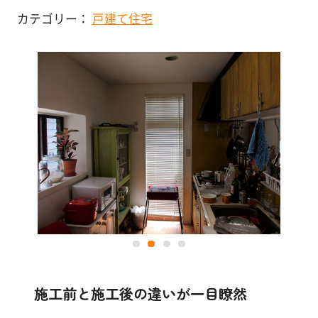
塗
カテゴリー：
戸建て住宅
り
店舗・施設
方
を
その他
学
ぶ
体
験
す
る
施
工
例
施工前と施工後の違いが一目瞭然