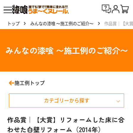
トップ
みんなの漆喰 〜施工例のご紹介〜
作品賞｜【大賞
漆喰
う
ま〜
みんなの漆喰 〜施工例のご紹介〜
くヌ
レー
ルと
は
施工例トップ
製
カテゴリーから探す
品
一
覧
戸建て住宅
作品賞｜【大賞】リフォームした床に合
わせた白壁リフォーム（2014年）
マンション