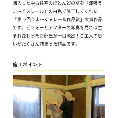
漆
購入した中古住宅のほとんどの壁を「漆喰う
喰
ま〜くヌレール」の白色で施工してくれた
コ
「第12回うま〜くヌレール作品賞」大賞作品
ラ
ム
です。ビフォーとアフターの写真を見れば生
まれ変わったお部屋が一目瞭然！ご主人の思
いがたくさん詰まった作品です。
Q&A
お
施工ポイント
知
ら
せ
購
入